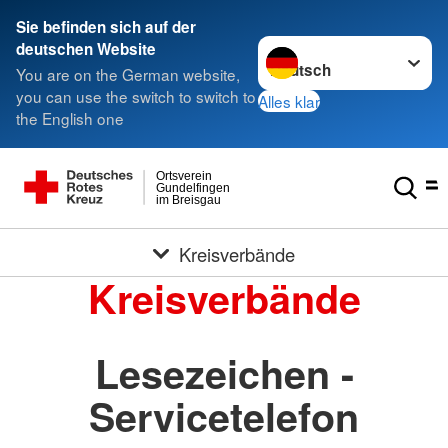
Sie befinden sich auf der
Sprache wechseln zu
deutschen Website
You are on the German website,
you can use the switch to switch to
Alles klar
the English one
Ortsverein
Gundelfingen
im Breisgau
Kreisverbände
Kreisverbände
Lesezeichen -
Servicetelefon