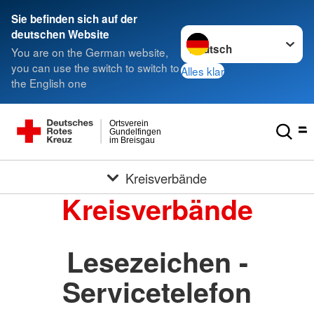
Sie befinden sich auf der
Sprache wechseln zu
deutschen Website
You are on the German website,
you can use the switch to switch to
Alles klar
the English one
Ortsverein
Gundelfingen
im Breisgau
Kreisverbände
Kreisverbände
Lesezeichen -
Servicetelefon