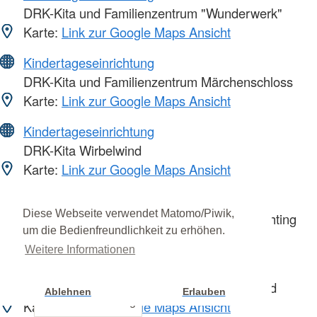
DRK-Kita und Familienzentrum "Wunderwerk"
Karte:
Link zur Google Maps Ansicht
Kindertageseinrichtung
DRK-Kita und Familienzentrum Märchenschloss
Karte:
Link zur Google Maps Ansicht
Kindertageseinrichtung
DRK-Kita Wirbelwind
Karte:
Link zur Google Maps Ansicht
Kindertageseinrichtung
Diese Webseite verwendet Matomo/Piwik,
DRK-Kita und Familienzentrum Rhede-Krechting
um die Bedienfreundlichkeit zu erhöhen.
Karte:
Link zur Google Maps Ansicht
Weitere Informationen
Kindertageseinrichtung
DRK-Familienzentrum Zum Regenbogenland
Ablehnen
Erlauben
Cookie Einstellung
Karte:
Link zur Google Maps Ansicht