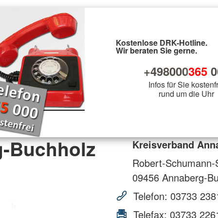
Kostenlose DRK-Hotline.
Wir beraten Sie gerne.
+498000
365
0
Infos für Sie kostenf
rund um die Uhr
g-Buchholz
Kreisverband Anna
Robert-Schumann-S
09456
Annaberg-Bu
Telefon:
03733 238
Telefax:
03733 226