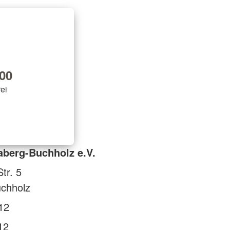
00
rei
berg-Buchholz e.V.
tr. 5
chholz
12
12