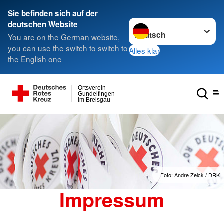
Sie befinden sich auf der
Sprache wechseln zu
deutschen Website
You are on the German website,
you can use the switch to switch to
Alles klar
the English one
Ortsverein
Gundelfingen
im Breisgau
Foto: Andre Zelck / DRK
Impressum