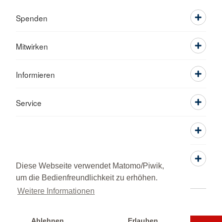
Spenden
Mitwirken
Informieren
Service
Diese Webseite verwendet Matomo/Piwik,
um die Bedienfreundlichkeit zu erhöhen.
Weitere Informationen
Adressen
Datenschutz
Impressum
RSS-Feed
DRK intern
© 2026 Ortsverein Gundelfingen
Ablehnen
Erlauben