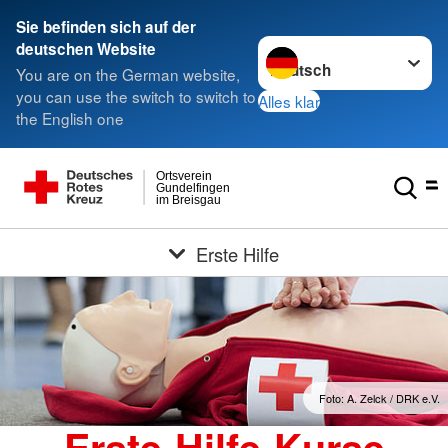
Sie befinden sich auf der
Sprache wechseln zu
deutschen Website
You are on the German website,
you can use the switch to switch to
Alles klar
the English one
Ortsverein
Gundelfingen
im Breisgau
Erste Hilfe
Foto: A. Zelck / DRK e.V.
Erste-Hilfe-Kurse